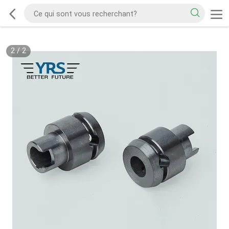
2
/
2