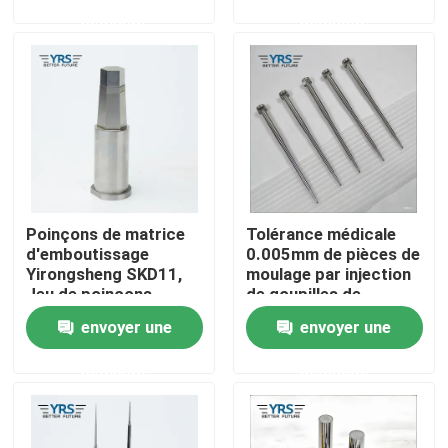
demande
demande
Visite d'usine
Contrôle de qualité
Contactez-nous
Poinçons de matrice
Tolérance médicale
Nouvelles
d'emboutissage
0.005mm de pièces de
Yirongsheng SKD11,
moulage par injection
Jeu de poinçons
de goupilles de
Cas
résistants à la
poinçon de la matrice
envoyer une
envoyer une
corrosion
SKD61
demande
demande
Pièces usinées par précision
La commande numérique par ordinateur a usiné des p