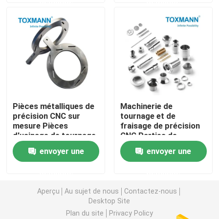
demande
demande
Pièces usinées en métal
Machine servo de presse
pièces de moule de précision
Pièces métalliques de
Machinerie de
précision CNC sur
tournage et de
La commande numérique par ordinateur tournent les p
mesure Pièces
fraisage de précision
d'usinage de tournage
CNC Parties de
CNC
matériel composite
Pièces tournées par précision
envoyer une
envoyer une
Tournes en acier
inoxydable
demande
demande
Pièces en plastique de moule
Aperçu
Au sujet de nous
Contactez-nous
Desktop Site
pièces de moulage par injection
Plan du site
Privacy Policy