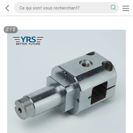
2
/
2