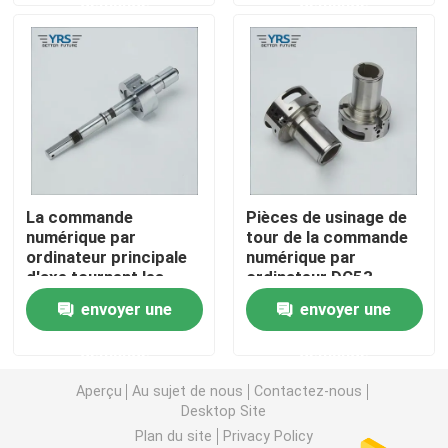
demande
demande
Pièces usinées en métal
Machine servo de presse
pièces de moule de précision
La commande
Pièces de usinage de
numérique par
tour de la commande
La commande numérique par ordinateur tournent les p
ordinateur principale
numérique par
d'axe tournent les
ordinateur DC53
pièces de usinage
Pièces tournées par précision
envoyer une
envoyer une
demande
demande
Pièces en plastique de moule
Aperçu
Au sujet de nous
Contactez-nous
Desktop Site
pièces de moulage par injection
Plan du site
Privacy Policy