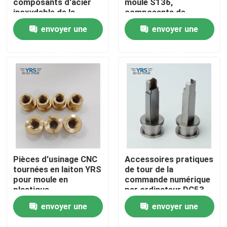
composants d'acier
moule S136,
inoxydable de la
composants de
tolérance 0.02mm
rotation universels de
envoyer une
envoyer une
Visite d'usine
commande numérique
par ordinateur
demande
demande
Contrôle de qualité
Contactez-nous
Nouvelles
Cas
Pièces d'usinage CNC
Accessoires pratiques
tournées en laiton YRS
de tour de la
pour moule en
commande numérique
Pièces usinées par précision
plastique
par ordinateur DC53,
pièce de usinage de la
envoyer une
envoyer une
haute précision SKD11
La commande numérique par ordinateur a usiné des p