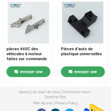
Pièces usinées en métal
Machine servo de presse
pièces de moule de précision
pièces 440C des
Pièces d'auto de
véhicules à moteur
plastique universelles
faites sur commande
La commande numérique par ordinateur tournent les p
envoyer une
envoyer une
Pièces tournées par précision
demande
demande
Pièces en plastique de moule
Aperçu
Au sujet de nous
Contactez-nous
Desktop Site
Plan du site
Privacy Policy
pièces de moulage par injection