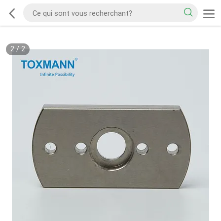
2
/
2