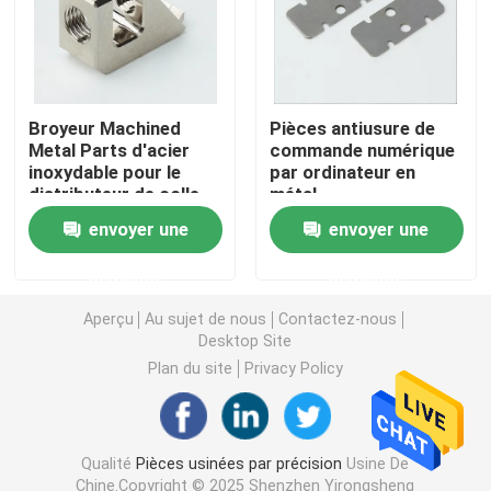
Pièces usinées en métal
Machine servo de presse
Broyeur Machined
Pièces antiusure de
Metal Parts d'acier
commande numérique
inoxydable pour le
par ordinateur en
distributeur de colle
métal
pièces de moule de précision
envoyer une
envoyer une
La commande numérique par ordinateur tournent les p
demande
demande
Aperçu
Au sujet de nous
Contactez-nous
Pièces tournées par précision
Desktop Site
Plan du site
Privacy Policy
Pièces en plastique de moule
Qualité
Pièces usinées par précision
Usine De
pièces de moulage par injection
Chine.Copyright © 2025 Shenzhen Yirongsheng