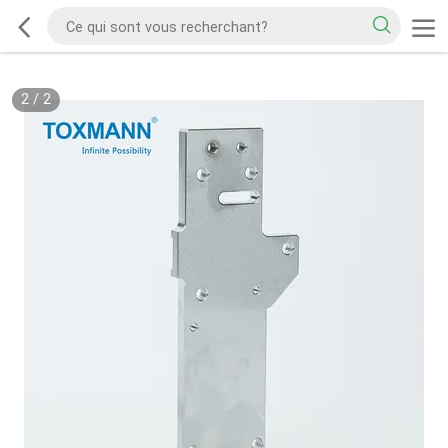
2
/
2