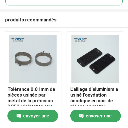
produits recommandés
Tolérance 0.01mm de
L'alliage d'aluminium a
Maison
pièces usinée par
usiné l'oxydation
métal de la précision
anodique en noir de
DC53 résistants aux
pièces en métal
Produits
acides
universelle
envoyer une
envoyer une
Au sujet de nous
demande
demande