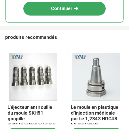
Continuer
produits recommandés
Maison
L'éjecteur antirouille
Le moule en plastique
Produits
du moule SKH51
d'injection médicale
goupille
partie 1,2343 HRC48-
multifonctionnel avec
52 matériels
Au sujet de nous