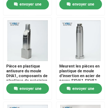
la cannelure
envoyer une
envoyer une
Visite d'usine
demande
demande
Contrôle de qualité
Contactez-nous
Nouvelles
Pièce en plastique
Meurent les pièces en
antiusure du moule
plastique de moule
Cas
DHA1, composants de
d'insertion en acier de
plastique de précision
noyau SKH61 SKH51
de la tolérance
pour le gel de douche
envoyer une
envoyer une
Pièces usinées par précision
0.01mm
demande
demande
La commande numérique par ordinateur a usiné des p