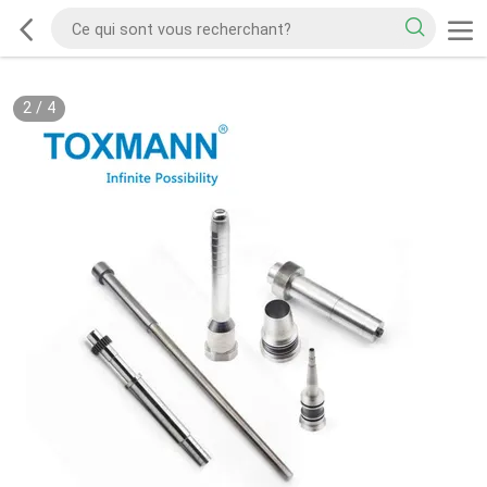
2
/
4