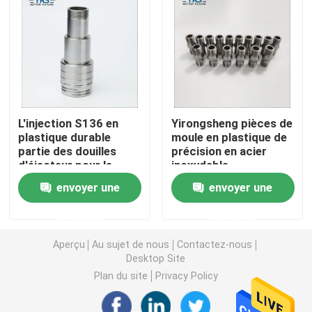
Pièces usinées en métal
Machine servo de presse
L'injection S136 en
Yirongsheng pièces de
pièces de moule de précision
plastique durable
moule en plastique de
partie des douilles
précision en acier
d'éjecteur pour le
inoxydable
La commande numérique par ordinateur tournent les p
cosmétique
multifonctionnel
envoyer une
envoyer une
Pièces tournées par précision
demande
demande
Aperçu
Au sujet de nous
Contactez-nous
Pièces en plastique de moule
Desktop Site
Plan du site
Privacy Policy
pièces de moulage par injection