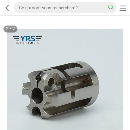
2
/
2