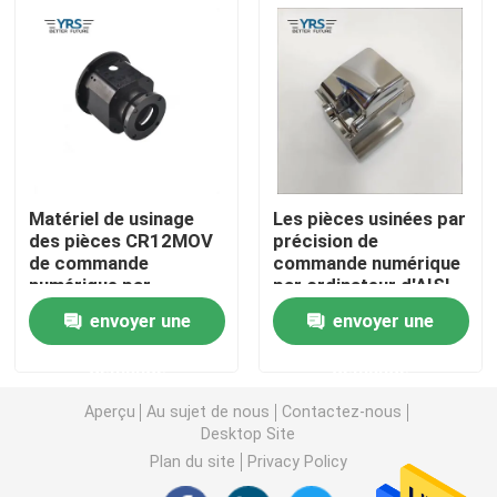
Pièces usinées en métal
Machine servo de presse
pièces de moule de précision
Matériel de usinage
Les pièces usinées par
des pièces CR12MOV
précision de
de commande
commande numérique
La commande numérique par ordinateur tournent les p
numérique par
par ordinateur d'AISI
ordinateur
SKD61, haute
envoyer une
envoyer une
d'automation de
précision ont usiné
Pièces tournées par précision
service d'ODM
des pièces
demande
demande
Pièces en plastique de moule
Aperçu
Au sujet de nous
Contactez-nous
Desktop Site
Plan du site
Privacy Policy
pièces de moulage par injection