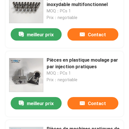
inoxydable multifonctionnel
MOQ：PCs 1
Visite d'usine
Prix：negotiable
meilleur prix
Contact
Contrôle de qualité
Contactez-nous
Pièces en plastique moulage par
par injection pratiques
Nouvelles
MOQ：PCs 1
Prix：negotiable
Cas
meilleur prix
Contact
Pièces usinées par précision
La commande numérique par ordinateur a usiné des p
Pièces de machines pratiques de