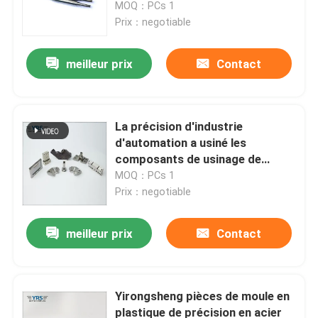
0.02mm tournent les pièces de
MOQ：PCs 1
usinage en métal de commande
Prix：negotiable
numérique par ordinateur de
pièces
meilleur prix
Contact
La précision d'industrie
d'automation a usiné les
composants de usinage de
précision de pièces de pièces
MOQ：PCs 1
Prix：negotiable
Maison
meilleur prix
Contact
Produits
Yirongsheng pièces de moule en
plastique de précision en acier
Au sujet de nous