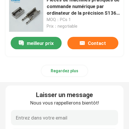
commande numérique par
ordinateur de la précision S136
Pièces usinées en métal
universelles pour le moteur
MOQ：PCs 1
Prix：negotiable
Machine servo de presse
meilleur prix
Contact
pièces de moule de précision
La commande numérique par ordinateur tournent les p
Regardez plus
Pièces tournées par précision
Laisser un message
Nous vous rappellerons bientôt!
Pièces en plastique de moule
pièces de moulage par injection