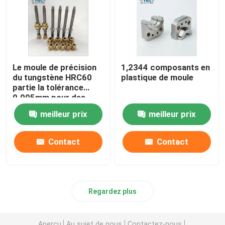
Le moule de précision
1,2344 composants en
du tungstène HRC60
plastique de moule
partie la tolérance
0.005mm pour des
cosmétiques que le
meilleur prix
meilleur prix
plastique meurent
Contact
Contact
Regardez plus
Aperçu
Au sujet de nous
Contactez-nous