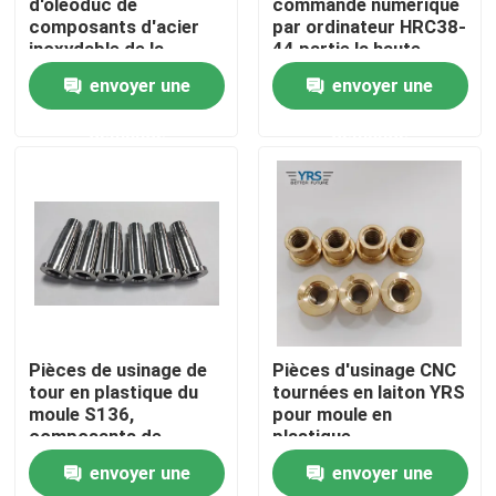
d'oléoduc de
commande numérique
composants d'acier
par ordinateur HRC38-
inoxydable de la
44 partie la haute
Visite d'usine
tolérance 0.02mm
précision 40CR
envoyer une
envoyer une
matérielle
demande
demande
Contrôle de qualité
Contactez-nous
Nouvelles
Cas
Pièces de usinage de
Pièces d'usinage CNC
tour en plastique du
tournées en laiton YRS
Pièces usinées par précision
moule S136,
pour moule en
composants de
plastique
rotation universels de
envoyer une
envoyer une
commande numérique
La commande numérique par ordinateur a usiné des p