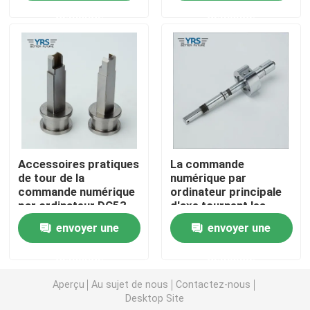
par ordinateur
demande
demande
Pièces usinées en métal
Machine servo de presse
pièces de moule de précision
Accessoires pratiques
La commande
La commande numérique par ordinateur tournent les p
de tour de la
numérique par
commande numérique
ordinateur principale
par ordinateur DC53,
d'axe tournent les
Pièces tournées par précision
pièce de usinage de la
pièces de usinage
envoyer une
envoyer une
haute précision SKD11
Pièces en plastique de moule
demande
demande
Aperçu
Au sujet de nous
Contactez-nous
pièces de moulage par injection
Desktop Site