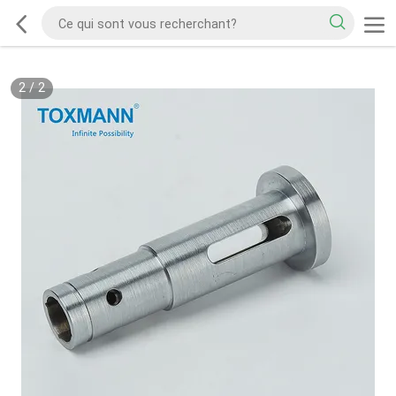
2
/
2